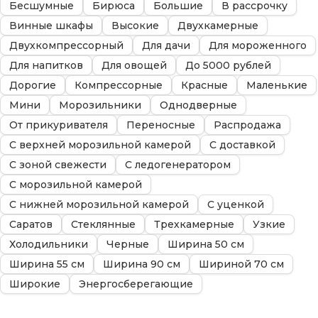
Бесшумные
Бирюса
Большие
В рассрочку
Винные шкафы
Высокие
Двухкамерные
Двухкомпрессорный
Для дачи
Для мороженного
Для напитков
Для овощей
До 5000 рублей
Дорогие
Компрессорные
Красные
Маленькие
Мини
Морозильники
Однодверные
От прикуривателя
Переносные
Распродажа
С верхней морозильной камерой
С доставкой
С зоной свежести
С ледогенератором
С морозильной камерой
С нижней морозильной камерой
С уценкой
Саратов
Стеклянные
Трехкамерные
Узкие
Холодильники
Черные
Ширина 50 см
Ширина 55 см
Ширина 90 см
Шириной 70 см
Широкие
Энергосберегающие