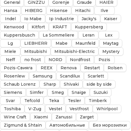
General
GiNZZU
Gorenje
Graude
HAIER
Hansa
HIBERG
Hisense
Hitachi
Ilve
Indel
Io Mabe
Ip Industrie
Jacky's
Kaiser
Kenwood
Kitfort
KRAFT
Kuppersberg
Kuppersbusch
La Sommeliere
Leran
Lex
Lg
LIEBHERR
Mabe
Maunfeld
Maytag
Miele
Mitsubishi
Mitsubishi-Electric
Mystery
Neff
no frost
NORD
Nordfrost
Pozis
Pozis-Свияга
REEX
Renova
Restart
Rolsen
Rosenlew
Samsung
Scandilux
Scarlett
Schaub Lorenz
Sharp
Shivaki
side by side
Siemens
Simfer
Smeg
Snaige
Suzuki
Svar
Tefcold
Teka
Tesler
Timberk
Toshiba
V-Zug
Vestel
Vestfrost
Whirlpool
Wine Craft
Xiaomi
Zanussi
Zarget
Zigmund & Shtain
Автомобильные
Без морозилки