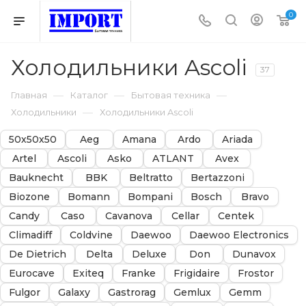
0
Холодильники Ascoli
37
—
—
—
Главная
Каталог
Бытовая техника
—
Холодильники
Холодильники Ascoli
50х50х50
Aeg
Amana
Ardo
Ariada
Artel
Ascoli
Asko
ATLANT
Avex
Bauknecht
BBK
Beltratto
Bertazzoni
Biozone
Bomann
Bompani
Bosch
Bravo
Candy
Caso
Cavanova
Cellar
Centek
Climadiff
Coldvine
Daewoo
Daewoo Electronics
De Dietrich
Delta
Deluxe
Don
Dunavox
Eurocave
Exiteq
Franke
Frigidaire
Frostor
Fulgor
Galaxy
Gastrorag
Gemlux
Gemm