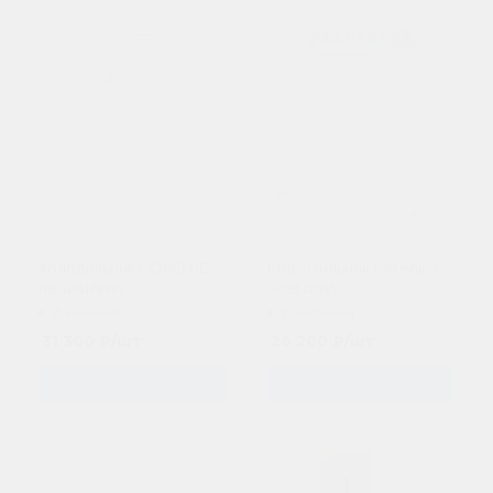
Холодильник GORENJE
Морозильник Gorenje F
RB 4141ANW
4091 ANW
В наличии
В наличии
31 300
₽
/шт
26 200
₽
/шт
В КОРЗИНУ
В КОРЗИНУ