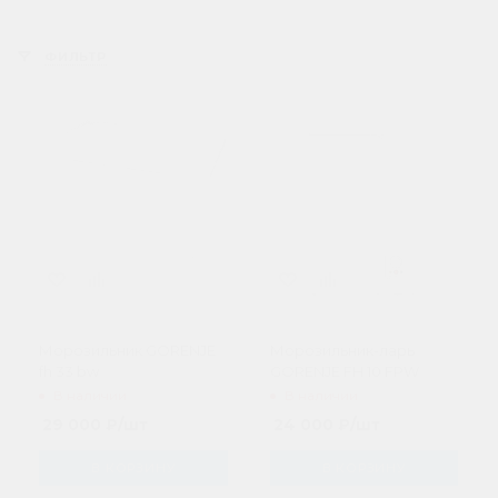
ФИЛЬТР
Морозильник GORENJE
Морозильник-ларь
fh 33 bw
GORENJE FH 10 FPW
В наличии
В наличии
29 000
₽
/шт
24 000
₽
/шт
В КОРЗИНУ
В КОРЗИНУ