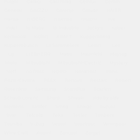
Fulgor
Galaxy
Gastrorag
Gemlux
Gemm
General
GiNZZU
Gorenje
Graude
HAIER
Hansa
HIBERG
Hisense
Hitachi
Ilve
Indel
Io Mabe
Ip Industrie
Jacky's
Kaiser
Kenwood
Kitfort
KRAFT
Kuppersberg
Kuppersbusch
La Sommeliere
Leran
Lex
Lg
LIEBHERR
Mabe
Maunfeld
Maytag
Miele
Mitsubishi
Mitsubishi-Electric
Mystery
Neff
no frost
NORD
Nordfrost
Pozis
Pozis-Свияга
REEX
Renova
Restart
Rolsen
Rosenlew
Samsung
Scandilux
Scarlett
Schaub Lorenz
Sharp
Shivaki
side by side
Siemens
Simfer
Smeg
Snaige
Suzuki
Svar
Tefcold
Teka
Tesler
Timberk
Toshiba
V-Zug
Vestel
Vestfrost
Whirlpool
Wine Craft
Xiaomi
Zanussi
Zarget