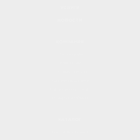
УСЛУГИ
НОВОСТИ
КОМПАНИЯ
О компании
Клиентам
Условия оплаты
Условия доставки
Гарантия на товар
Возврат и обмен
КАТАЛОГ
Бытовая техника