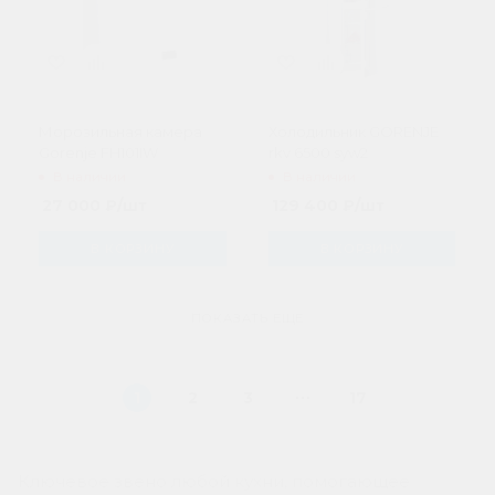
Морозильная камера
Холодильник GORENJE
Gorenje FH101IW
rkv 6500 syw2
В наличии
В наличии
27 000
₽
/шт
129 400
₽
/шт
В КОРЗИНУ
В КОРЗИНУ
ПОКАЗАТЬ ЕЩЕ
1
2
3
17
Ключевое звено любой кухни, помогающее