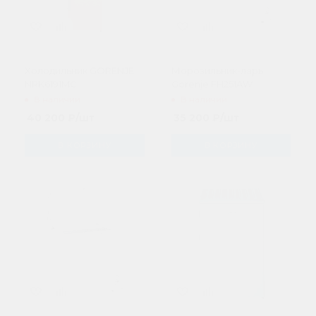
Xолодильник GORENJE
Морозильник-ларь
NRK6191MC
Gorenje FH251AW
В наличии
В наличии
40 200
₽
/шт
35 200
₽
/шт
В КОРЗИНУ
В КОРЗИНУ