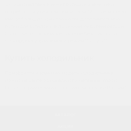
Функционал также имеет большое значение и
потребности у каждой семьи свои. Многие модели
имеют большую зону свежести, дополнительные
полки для бутылок и встроенные ледогенераторы.
Стоит уделить внимание системе безопасности -
блокировка управления и режим ""отпуск"".
Купить холодильник
Приобрести желаемую модель холодильника
можно на сайте официального магазина Import-
bt.ru. Оформите заказ с доставкой по всей России."
КАТАЛОГ
АКЦИИ