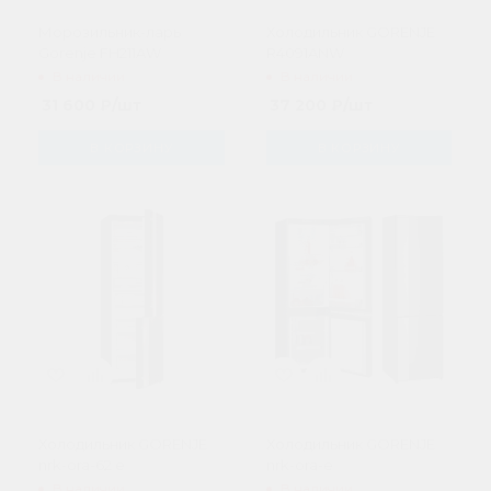
Морозильник-ларь
Холодильник GORENJE
Gorenje FH211AW
R4091ANW
В наличии
В наличии
31 600
₽
/шт
37 200
₽
/шт
В КОРЗИНУ
В КОРЗИНУ
Холодильник GORENJE
Холодильник GORENJE
nrk-ora-62 e
nrk-ora-e
В наличии
В наличии