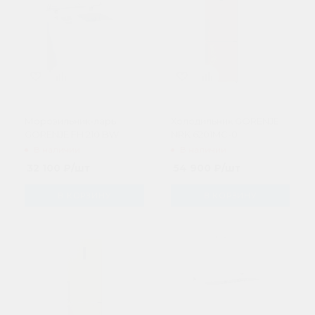
Морозильник-ларь
Холодильник GORENJE
GORENJE FH 210 BW
NRK 6201MC-0
В наличии
В наличии
32 100
₽
/шт
54 900
₽
/шт
В КОРЗИНУ
В КОРЗИНУ