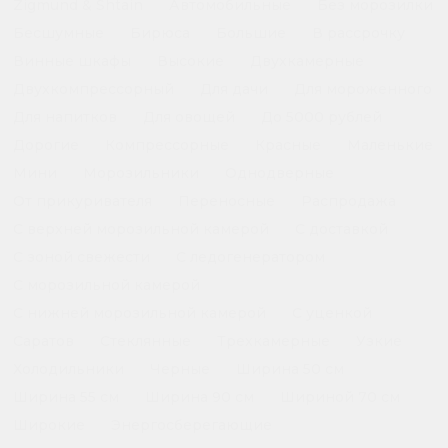
Zigmund & Shtain
Автомобильные
Без морозилки
Бесшумные
Бирюса
Большие
В рассрочку
Винные шкафы
Высокие
Двухкамерные
Двухкомпрессорный
Для дачи
Для мороженного
Для напитков
Для овощей
До 5000 рублей
Дорогие
Компрессорные
Красные
Маленькие
Мини
Морозильники
Однодверные
От прикуривателя
Переносные
Распродажа
С верхней морозильной камерой
С доставкой
С зоной свежести
С ледогенератором
С морозильной камерой
С нижней морозильной камерой
С уценкой
Саратов
Стеклянные
Трехкамерные
Узкие
Холодильники
Черные
Ширина 50 см
Ширина 55 см
Ширина 90 см
Шириной 70 см
Широкие
Энергосберегающие