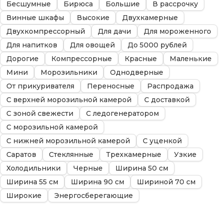
Бесшумные
Бирюса
Большие
В рассрочку
Винные шкафы
Высокие
Двухкамерные
Двухкомпрессорный
Для дачи
Для мороженного
Для напитков
Для овощей
До 5000 рублей
Дорогие
Компрессорные
Красные
Маленькие
Мини
Морозильники
Однодверные
От прикуривателя
Переносные
Распродажа
С верхней морозильной камерой
С доставкой
С зоной свежести
С ледогенератором
С морозильной камерой
С нижней морозильной камерой
С уценкой
Саратов
Стеклянные
Трехкамерные
Узкие
Холодильники
Черные
Ширина 50 см
Ширина 55 см
Ширина 90 см
Шириной 70 см
Широкие
Энергосберегающие