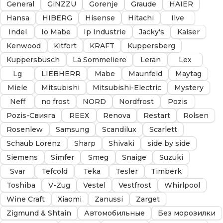
General
GiNZZU
Gorenje
Graude
HAIER
Hansa
HIBERG
Hisense
Hitachi
Ilve
Indel
Io Mabe
Ip Industrie
Jacky's
Kaiser
Kenwood
Kitfort
KRAFT
Kuppersberg
Kuppersbusch
La Sommeliere
Leran
Lex
Lg
LIEBHERR
Mabe
Maunfeld
Maytag
Miele
Mitsubishi
Mitsubishi-Electric
Mystery
Neff
no frost
NORD
Nordfrost
Pozis
Pozis-Свияга
REEX
Renova
Restart
Rolsen
Rosenlew
Samsung
Scandilux
Scarlett
Schaub Lorenz
Sharp
Shivaki
side by side
Siemens
Simfer
Smeg
Snaige
Suzuki
Svar
Tefcold
Teka
Tesler
Timberk
Toshiba
V-Zug
Vestel
Vestfrost
Whirlpool
Wine Craft
Xiaomi
Zanussi
Zarget
Zigmund & Shtain
Автомобильные
Без морозилки