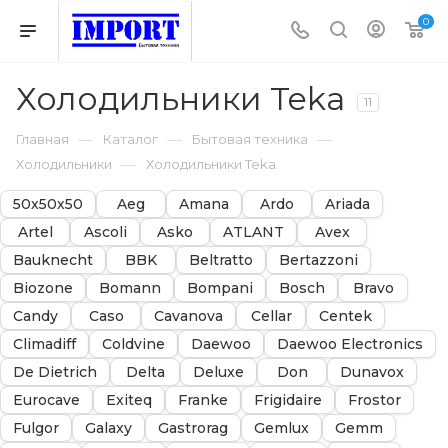
0
Холодильники Teka
11
—
—
—
Главная
Каталог
Бытовая техника
—
Холодильники
Холодильники Teka
50х50х50
Aeg
Amana
Ardo
Ariada
Artel
Ascoli
Asko
ATLANT
Avex
Bauknecht
BBK
Beltratto
Bertazzoni
Biozone
Bomann
Bompani
Bosch
Bravo
Candy
Caso
Cavanova
Cellar
Centek
Climadiff
Coldvine
Daewoo
Daewoo Electronics
De Dietrich
Delta
Deluxe
Don
Dunavox
Eurocave
Exiteq
Franke
Frigidaire
Frostor
Fulgor
Galaxy
Gastrorag
Gemlux
Gemm