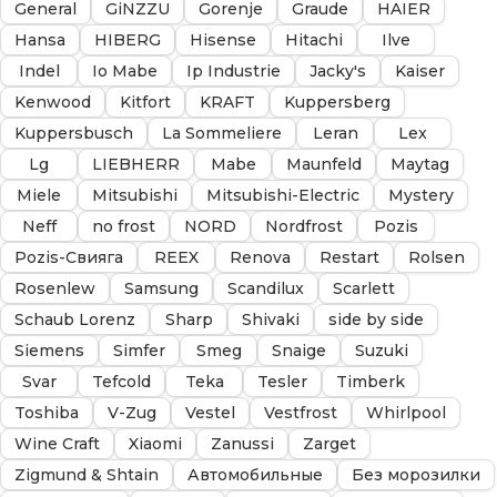
General
GiNZZU
Gorenje
Graude
HAIER
Hansa
HIBERG
Hisense
Hitachi
Ilve
Indel
Io Mabe
Ip Industrie
Jacky's
Kaiser
Kenwood
Kitfort
KRAFT
Kuppersberg
Kuppersbusch
La Sommeliere
Leran
Lex
Lg
LIEBHERR
Mabe
Maunfeld
Maytag
Miele
Mitsubishi
Mitsubishi-Electric
Mystery
Neff
no frost
NORD
Nordfrost
Pozis
Pozis-Свияга
REEX
Renova
Restart
Rolsen
Rosenlew
Samsung
Scandilux
Scarlett
Schaub Lorenz
Sharp
Shivaki
side by side
Siemens
Simfer
Smeg
Snaige
Suzuki
Svar
Tefcold
Teka
Tesler
Timberk
Toshiba
V-Zug
Vestel
Vestfrost
Whirlpool
Wine Craft
Xiaomi
Zanussi
Zarget
Zigmund & Shtain
Автомобильные
Без морозилки