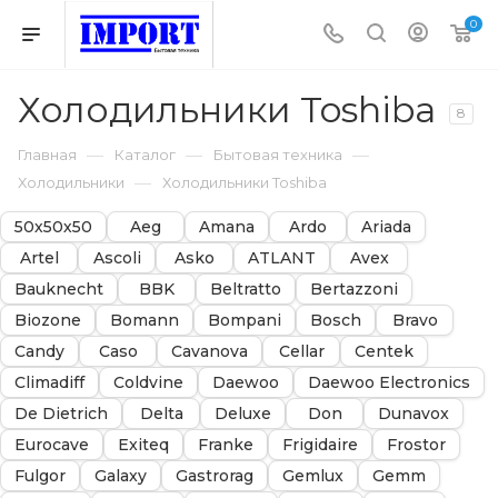
0
Холодильники Toshiba
8
—
—
—
Главная
Каталог
Бытовая техника
—
Холодильники
Холодильники Toshiba
50х50х50
Aeg
Amana
Ardo
Ariada
Artel
Ascoli
Asko
ATLANT
Avex
Bauknecht
BBK
Beltratto
Bertazzoni
Biozone
Bomann
Bompani
Bosch
Bravo
Candy
Caso
Cavanova
Cellar
Centek
Climadiff
Coldvine
Daewoo
Daewoo Electronics
De Dietrich
Delta
Deluxe
Don
Dunavox
Eurocave
Exiteq
Franke
Frigidaire
Frostor
Fulgor
Galaxy
Gastrorag
Gemlux
Gemm