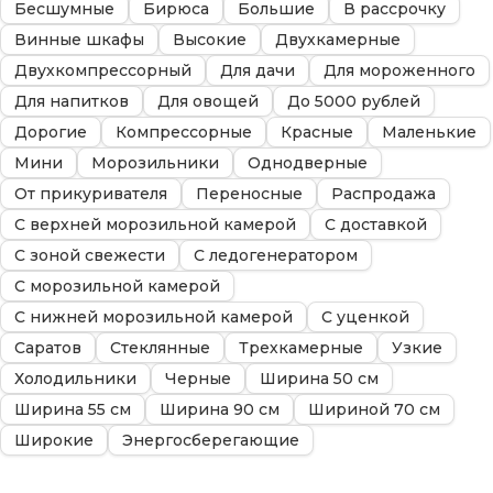
Бесшумные
Бирюса
Большие
В рассрочку
Винные шкафы
Высокие
Двухкамерные
Двухкомпрессорный
Для дачи
Для мороженного
Для напитков
Для овощей
До 5000 рублей
Дорогие
Компрессорные
Красные
Маленькие
Мини
Морозильники
Однодверные
От прикуривателя
Переносные
Распродажа
С верхней морозильной камерой
С доставкой
С зоной свежести
С ледогенератором
С морозильной камерой
С нижней морозильной камерой
С уценкой
Саратов
Стеклянные
Трехкамерные
Узкие
Холодильники
Черные
Ширина 50 см
Ширина 55 см
Ширина 90 см
Шириной 70 см
Широкие
Энергосберегающие