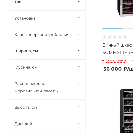
Biozone (
4
)
Тип
Bomann (
16
)
Установка
Bompani (
1
)
Bosch (
649
)
Класс энергопотребления
Bravo (
1
)
Винный шкаф
Candy (
24
)
Ширина, см
SOMMELIERE 
Caso (
30
)
В наличии
Cavanova (
25
)
Глубина, см
56 000
₽
/
Cellar (
2
)
Расположение
Centek (
2
)
морозильной камеры
Climadiff (
51
)
Coldvine (
59
)
Высота, см
Daewoo (
39
)
De Dietrich (
23
)
Дисплей
Delta (
1
)