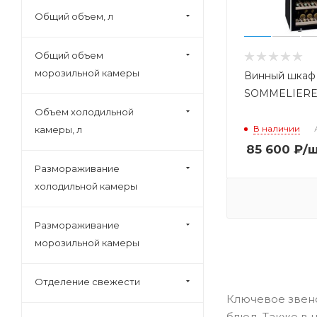
Deluxe (
5
)
Общий объем, л
Don (
32
)
Общий объем
Dunavox (
152
)
морозильной камеры
Винный шкаф
Electrolux (
73
)
SOMMELIERE 
Eurocave (
18
)
Объем холодильной
Exiteq (
1
)
В наличии
камеры, л
Franke (
2
)
85 600
₽
/
Frigidaire (
4
)
Размораживание
холодильной камеры
Frostor (
6
)
Fulgor (
1
)
Размораживание
Galaxy (
1
)
морозильной камеры
Gastrorag (
9
)
Gemlux (
3
)
Отделение свежести
Ключевое звен
Gemm (
9
)
блюд. Также в 