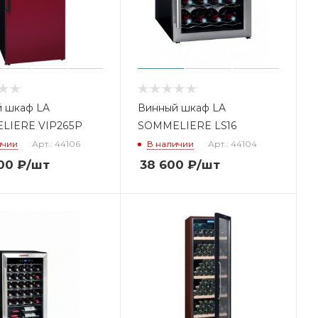
 шкаф LA
Винный шкаф LA
LIERE VIP265P
SOMMELIERE LS16
ичии
Арт.: 44106
В наличии
Арт.: 44104
00
₽
/шт
38 600
₽
/шт