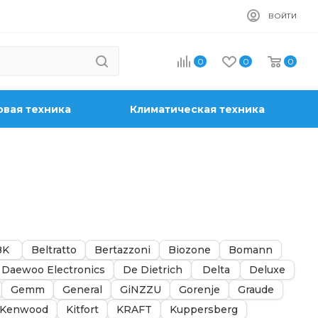
ВОЙТИ
0
0
0
вая техника
Климатическая техника
BK
Beltratto
Bertazzoni
Biozone
Bomann
Daewoo Electronics
De Dietrich
Delta
Deluxe
Gemm
General
GiNZZU
Gorenje
Graude
Kenwood
Kitfort
KRAFT
Kuppersberg