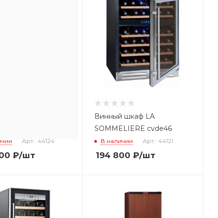
 шкаф LA
Винный шкаф LA
LIERE CTVE230A
SOMMELIERE cvde46
ичии
Арт.: 44124
В наличии
Арт.: 44121
00
₽
/шт
194 800
₽
/шт