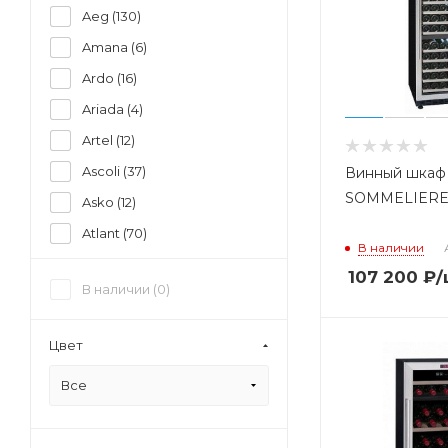
Aeg (
130
)
Amana (
6
)
Ardo (
16
)
Ariada (
4
)
Artel (
12
)
Ascoli (
37
)
Винный шкаф
SOMMELIERE 
Asko (
12
)
Atlant (
70
)
В наличии
Avex (
8
)
107 200
₽
/
В наличии (
0
)
Bauknecht (
12
)
Bbk (
3
)
Цвет
Beko (
400
)
Все
Beltratto (
3
)
Bertazzoni (
5
)