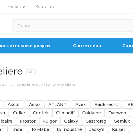
Новости
Контакты
олнительные услуги
Сантехника
Садо
liere
40
—
ки
Холодильники La Sommeliere
Ascoli
Asko
ATLANT
Avex
Bauknecht
B
va
Cellar
Centek
Climadiff
Coldvine
Daewoo
gidaire
Frostor
Fulgor
Galaxy
Gastrorag
Gemlux
e
Indel
Io Mabe
Ip Industrie
Jacky's
Kaiser