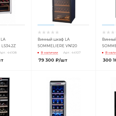
 LA
Винный шкаф LA
Винный
LS34.2Z
SOMMELIERE VN120
SOMME
Арт.: 44108
В наличии
Арт.: 44107
В нал
шт
79 300
₽
/шт
300 1