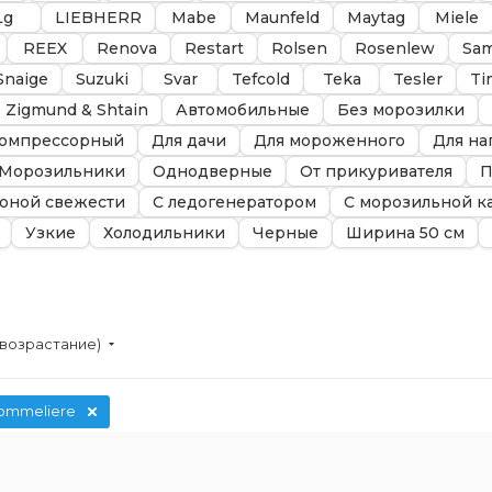
Lg
LIEBHERR
Mabe
Maunfeld
Maytag
Miele
REEX
Renova
Restart
Rolsen
Rosenlew
Sa
Snaige
Suzuki
Svar
Tefcold
Teka
Tesler
Ti
Zigmund & Shtain
Автомобильные
Без морозилки
омпрессорный
Для дачи
Для мороженного
Для на
Морозильники
Однодверные
От прикуривателя
П
зоной свежести
С ледогенератором
С морозильной к
Узкие
Холодильники
Черные
Ширина 50 см
(возрастание)
ommeliere