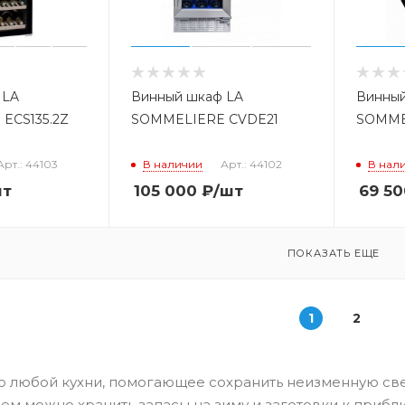
 LA
Винный шкаф LA
Винный
ECS135.2Z
SOMMELIERE CVDE21
SOMME
Арт.: 44103
В наличии
Арт.: 44102
В нал
шт
105 000
₽
/шт
69 50
ПОКАЗАТЬ ЕЩЕ
1
2
о любой кухни, помогающее сохранить неизменную св
нем можно хранить запасы на зиму и заготовки к приб