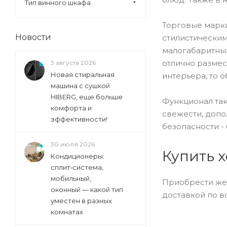
Тип винного шкафа
GENERAL ELECTRIC (
157
)
Ginzzu (
40
)
Торговые марки
Gorenje (
336
)
Новости
стилистически
Graude (
10
)
малогабаритных
отлично размес
3 августа 2026
Haier (
126
)
Новая стиральная
интерьера, то 
Hiberg (
72
)
машина с сушкой
Hisense (
HIBERG, еще больше
31
)
Функционал так
комфорта и
Hitachi (
145
)
свежести, допо
эффективности!
безопасности -
Ilve (
4
)
Indel (
5
)
30 июля 2026
Купить 
Кондиционеры:
Io Mabe (
74
)
сплит‑система,
Ip Industrie (
116
)
мобильный,
Приобрести жел
оконный — какой тип
Jacky's (
36
)
доставкой по в
уместен в разных
Kaiser (
11
)
комнатах
Kenwood (
15
)