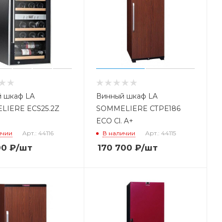
 шкаф LA
Винный шкаф LA
LIERE ECS25.2Z
SOMMELIERE CTPE186
ECO Cl. A+
ичии
Арт.: 44116
В наличии
Арт.: 44115
00
₽
/шт
170 700
₽
/шт