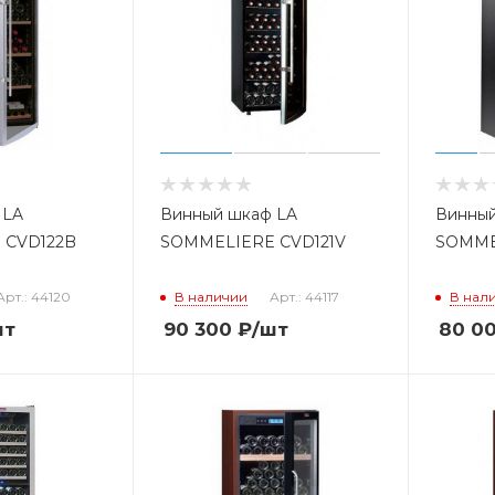
 LA
Винный шкаф LA
Винный
 CVD122B
SOMMELIERE CVD121V
SOMME
Арт.: 44120
В наличии
Арт.: 44117
В нал
шт
90 300
₽
/шт
80 0