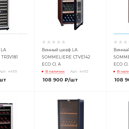
 LA
Винный шкаф LA
Винный
TR3V181
SOMMELIERE CTVE142
SOMME
ECO Cl. A
ECO Cl.
Арт.: 44113
В наличии
Арт.: 44112
В нал
шт
108 900
₽
/шт
108 9