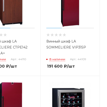
 шкаф LA
Винный шкаф LA
LIERE CTPE142
SOMMELIERE VIP315P
 A+
ичии
Арт.: 44110
В наличии
Арт.: 44109
00
₽
/шт
191 600
₽
/шт