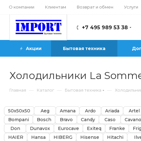
О компании
Клиентам
Возврат и обмен
Услуги
+7 495 989 53 38
Акции
Бытовая техника
Доп
Холодильники La Somme
—
—
—
Главная
Каталог
Бытовая техника
Холодильни
50х50х50
Aeg
Amana
Ardo
Ariada
Artel
Bompani
Bosch
Bravo
Candy
Caso
Cavano
Don
Dunavox
Eurocave
Exiteq
Franke
Fri
HAIER
Hansa
HIBERG
Hisense
Hitachi
Ilv