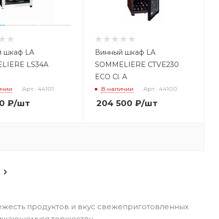
 шкаф LA
Винный шкаф LA
LIERE LS34A
SOMMELIERE CTVE230
ECO Cl. A
ичии
Арт.: 44101
В наличии
Арт.: 44100
0
₽
/шт
204 500
₽
/шт
ежесть продуктов и вкус свежеприготовленных
лижающемуся торжеству.