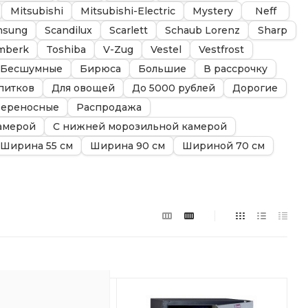
Mitsubishi
Mitsubishi-Electric
Mystery
Neff
msung
Scandilux
Scarlett
Schaub Lorenz
Sharp
mberk
Toshiba
V-Zug
Vestel
Vestfrost
Бесшумные
Бирюса
Большие
В рассрочку
питков
Для овощей
До 5000 рублей
Дорогие
ереносные
Распродажа
амерой
С нижней морозильной камерой
Ширина 55 см
Ширина 90 см
Шириной 70 см