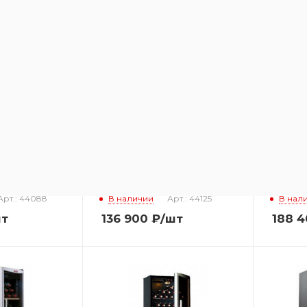
 LA
Винный шкаф LA
Винный
 VINO28K
SOMMELIERE CVD131V
SOMME
Арт.: 44088
В наличии
Арт.: 44125
В нал
шт
136 900
₽
/шт
188 4