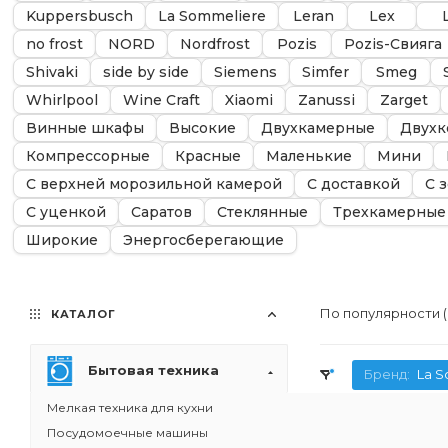
Kuppersbusch
La Sommeliere
Leran
Lex
no frost
NORD
Nordfrost
Pozis
Pozis-Свияга
Shivaki
side by side
Siemens
Simfer
Smeg
Whirlpool
Wine Craft
Xiaomi
Zanussi
Zarget
Винные шкафы
Высокие
Двухкамерные
Двухк
Компрессорные
Красные
Маленькие
Мини
С верхней морозильной камерой
С доставкой
С 
С уценкой
Саратов
Стеклянные
Трехкамерные
Широкие
Энергосберегающие
По популярности 
КАТАЛОГ
Бытовая техника
Бренд:
La S
Мелкая техника для кухни
Посудомоечные машины