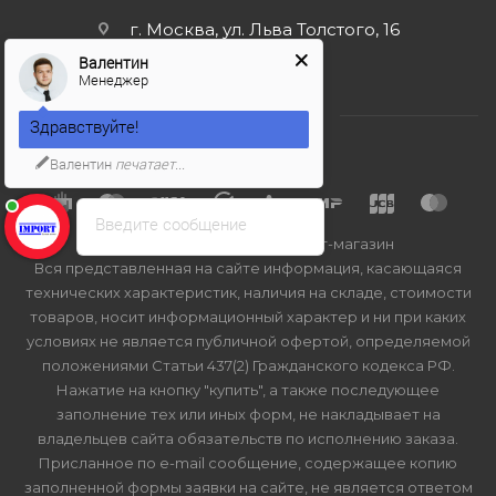
г. Москва, ул. Льва Толстого, 16
Валентин
Менеджер
Здравствуйте!
Валентин
печатает...
Введите сообщение
2026 © Import-bt.ru - интернет-магазин
Вся представленная на сайте информация, касающаяся
технических характеристик, наличия на складе, стоимости
товаров, носит информационный характер и ни при каких
условиях не является публичной офертой, определяемой
положениями Статьи 437(2) Гражданского кодекса РФ.
Нажатие на кнопку "купить", а также последующее
заполнение тех или иных форм, не накладывает на
владельцев сайта обязательств по исполнению заказа.
Присланное по e-mail сообщение, содержащее копию
заполненной формы заявки на сайте, не является ответом