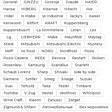
General
GiNZZU
Gorenje
Graude
HAIER
Hansa
HIBERG
Hisense
Hitachi
Ilve
Indel
Io Mabe
Ip Industrie
Jacky's
Kaiser
Kenwood
Kitfort
KRAFT
Kuppersberg
Kuppersbusch
La Sommeliere
Leran
Lex
Lg
LIEBHERR
Mabe
Maunfeld
Maytag
Miele
Mitsubishi
Mitsubishi-Electric
Mystery
Neff
no frost
NORD
Nordfrost
Pozis
Pozis-Свияга
REEX
Renova
Restart
Rolsen
Rosenlew
Samsung
Scandilux
Scarlett
Schaub Lorenz
Sharp
Shivaki
side by side
Siemens
Simfer
Smeg
Snaige
Suzuki
Svar
Tefcold
Teka
Tesler
Timberk
Toshiba
V-Zug
Vestel
Vestfrost
Whirlpool
Wine Craft
Xiaomi
Zanussi
Zarget
Zigmund & Shtain
Автомобильные
Без морозилки