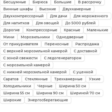
Бесшумные
Бирюса
Большие
В рассрочку
Винные шкафы
Высокие
Двухкамерные
Двухкомпрессорный
Для дачи
Для мороженного
Для напитков
Для овощей
До 5000 рублей
Дорогие
Компрессорные
Красные
Маленькие
Мини
Морозильники
Однодверные
От прикуривателя
Переносные
Распродажа
С верхней морозильной камерой
С доставкой
С зоной свежести
С ледогенератором
С морозильной камерой
С нижней морозильной камерой
С уценкой
Саратов
Стеклянные
Трехкамерные
Узкие
Холодильники
Черные
Ширина 50 см
Ширина 55 см
Ширина 90 см
Шириной 70 см
Широкие
Энергосберегающие