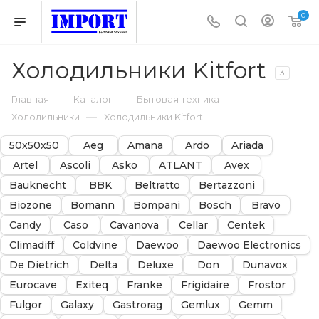
0
Холодильники Kitfort
3
—
—
—
Главная
Каталог
Бытовая техника
—
Холодильники
Холодильники Kitfort
50х50х50
Aeg
Amana
Ardo
Ariada
Artel
Ascoli
Asko
ATLANT
Avex
Bauknecht
BBK
Beltratto
Bertazzoni
Biozone
Bomann
Bompani
Bosch
Bravo
Candy
Caso
Cavanova
Cellar
Centek
Climadiff
Coldvine
Daewoo
Daewoo Electronics
De Dietrich
Delta
Deluxe
Don
Dunavox
Eurocave
Exiteq
Franke
Frigidaire
Frostor
Fulgor
Galaxy
Gastrorag
Gemlux
Gemm